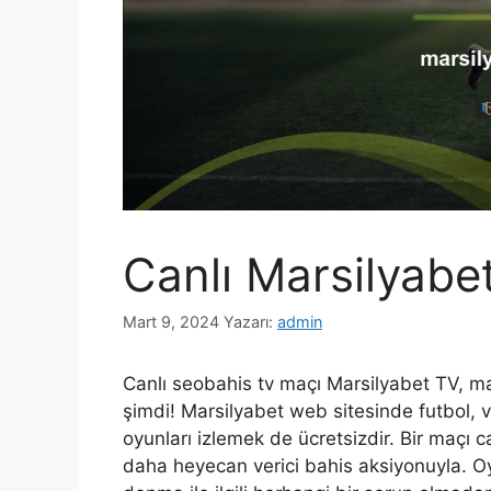
Canlı Marsilyabe
Mart 9, 2024
Yazarı:
admin
Canlı seobahis tv maçı Marsilyabet TV, maç
şimdi! Marsilyabet web sitesinde futbol, ​​
oyunları izlemek de ücretsizdir. Bir maçı c
daha heyecan verici bahis aksiyonuyla. Oy