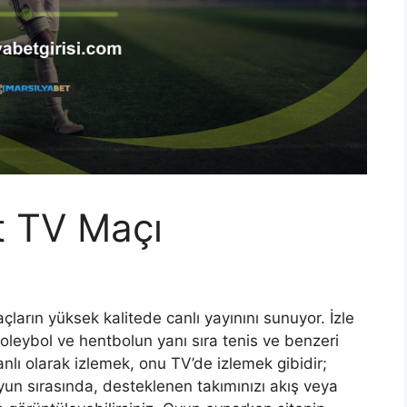
t TV Maçı
ların yüksek kalitede canlı yayınını sunuyor. İzle
voleybol ve hentbolun yanı sıra tenis ve benzeri
anlı olarak izlemek, onu TV’de izlemek gibidir;
un sırasında, desteklenen takımınızı akış veya