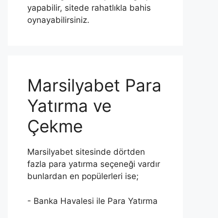
yapabilir, sitede rahatlıkla bahis
oynayabilirsiniz.
Marsilyabet Para
Yatırma ve
Çekme
Marsilyabet sitesinde dörtden
fazla para yatırma seçeneği vardır
bunlardan en popülerleri ise;
- Banka Havalesi ile Para Yatırma