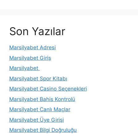
Son Yazılar
Marsilyabet Adresi
Marsilyabet Giriş
Marsilyabet
Marsilyabet Spor Kitabı
Marsilyabet Casino Seçenekleri
Marsilyabet Bahis Kontrolü
Marsilyabet Canlı Maçlar
Marsilyabet Üye Girişi
Marsilyabet Bilgi Doğruluğu