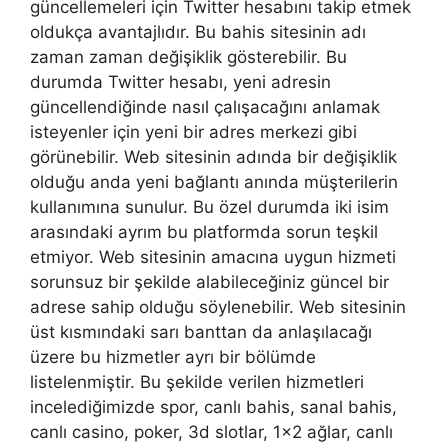
güncellemeleri için Twitter hesabını takip etmek
oldukça avantajlıdır. Bu bahis sitesinin adı
zaman zaman değişiklik gösterebilir. Bu
durumda Twitter hesabı, yeni adresin
güncellendiğinde nasıl çalışacağını anlamak
isteyenler için yeni bir adres merkezi gibi
görünebilir. Web sitesinin adında bir değişiklik
olduğu anda yeni bağlantı anında müşterilerin
kullanımına sunulur. Bu özel durumda iki isim
arasındaki ayrım bu platformda sorun teşkil
etmiyor. Web sitesinin amacına uygun hizmeti
sorunsuz bir şekilde alabileceğiniz güncel bir
adrese sahip olduğu söylenebilir. Web sitesinin
üst kısmındaki sarı banttan da anlaşılacağı
üzere bu hizmetler ayrı bir bölümde
listelenmiştir. Bu şekilde verilen hizmetleri
incelediğimizde spor, canlı bahis, sanal bahis,
canlı casino, poker, 3d slotlar, 1×2 ağlar, canlı