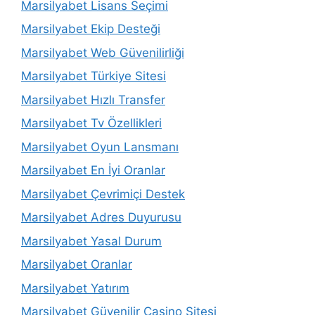
Marsilyabet Lisans Seçimi
Marsilyabet Ekip Desteği
Marsilyabet Web Güvenilirliği
Marsilyabet Türkiye Sitesi
Marsilyabet Hızlı Transfer
Marsilyabet Tv Özellikleri
Marsilyabet Oyun Lansmanı
Marsilyabet En İyi Oranlar
Marsilyabet Çevrimiçi Destek
Marsilyabet Adres Duyurusu
Marsilyabet Yasal Durum
Marsilyabet Oranlar
Marsilyabet Yatırım
Marsilyabet Güvenilir Casino Sitesi