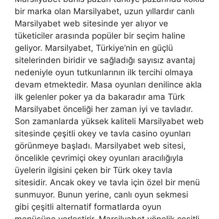
bir marka olan Marsilyabet, uzun yıllardır canlı
Marsilyabet web sitesinde yer alıyor ve
tüketiciler arasında popüler bir seçim haline
geliyor. Marsilyabet, Türkiye’nin en güçlü
sitelerinden biridir ve sağladığı sayısız avantaj
nedeniyle oyun tutkunlarının ilk tercihi olmaya
devam etmektedir. Masa oyunları denilince akla
ilk gelenler poker ya da bakaradır ama Türk
Marsilyabet önceliği her zaman iyi ve tavladır.
Son zamanlarda yüksek kaliteli Marsilyabet web
sitesinde çeşitli okey ve tavla casino oyunları
görünmeye başladı. Marsilyabet web sitesi,
öncelikle çevrimiçi okey oyunları aracılığıyla
üyelerin ilgisini çeken bir Türk okey tavla
sitesidir. Ancak okey ve tavla için özel bir menü
sunmuyor. Bunun yerine, canlı oyun sekmesi
gibi çeşitli alternatif formatlarda oyun