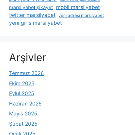
marsilyabet şifre sıfırlama
mobil marsilyabet
marsilyabet şikayet
twitter marsilyabet
yeni adresi marsilyabet
yeni giris marsilyabet
Arşivler
Temmuz 2026
Ekim 2025
Eylül 2025
Haziran 2025
Mayıs 2025
Şubat 2025
Ocak 2025