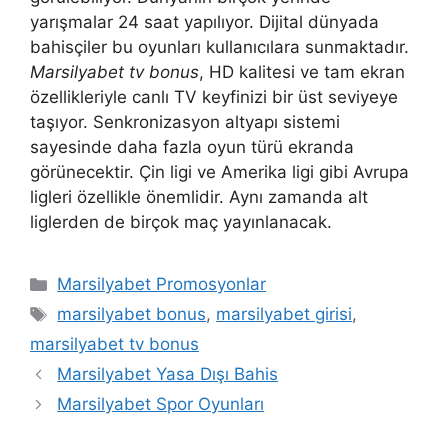
yarışmalar 24 saat yapılıyor. Dijital dünyada
bahisçiler bu oyunları kullanıcılara sunmaktadır.
Marsilyabet tv bonus
, HD kalitesi ve tam ekran
özellikleriyle canlı TV keyfinizi bir üst seviyeye
taşıyor. Senkronizasyon altyapı sistemi
sayesinde daha fazla oyun türü ekranda
görünecektir. Çin ligi ve Amerika ligi gibi Avrupa
ligleri özellikle önemlidir. Aynı zamanda alt
liglerden de birçok maç yayınlanacak.
Kategoriler
Marsilyabet Promosyonlar
Etiketler
marsilyabet bonus
,
marsilyabet girisi
,
marsilyabet tv bonus
Marsilyabet Yasa Dışı Bahis
Marsilyabet Spor Oyunları