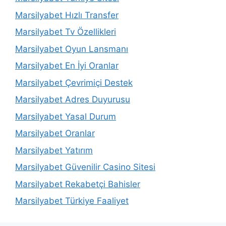
Marsilyabet Hızlı Transfer
Marsilyabet Tv Özellikleri
Marsilyabet Oyun Lansmanı
Marsilyabet En İyi Oranlar
Marsilyabet Çevrimiçi Destek
Marsilyabet Adres Duyurusu
Marsilyabet Yasal Durum
Marsilyabet Oranlar
Marsilyabet Yatırım
Marsilyabet Güvenilir Casino Sitesi
Marsilyabet Rekabetçi Bahisler
Marsilyabet Türkiye Faaliyet