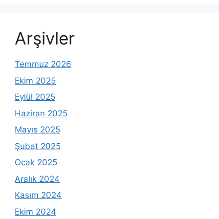
Arşivler
Temmuz 2026
Ekim 2025
Eylül 2025
Haziran 2025
Mayıs 2025
Şubat 2025
Ocak 2025
Aralık 2024
Kasım 2024
Ekim 2024