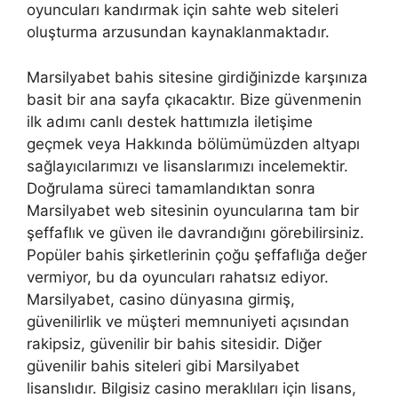
oyuncuları kandırmak için sahte web siteleri
oluşturma arzusundan kaynaklanmaktadır.
Marsilyabet bahis sitesine girdiğinizde karşınıza
basit bir ana sayfa çıkacaktır. Bize güvenmenin
ilk adımı canlı destek hattımızla iletişime
geçmek veya Hakkında bölümümüzden altyapı
sağlayıcılarımızı ve lisanslarımızı incelemektir.
Doğrulama süreci tamamlandıktan sonra
Marsilyabet web sitesinin oyuncularına tam bir
şeffaflık ve güven ile davrandığını görebilirsiniz.
Popüler bahis şirketlerinin çoğu şeffaflığa değer
vermiyor, bu da oyuncuları rahatsız ediyor.
Marsilyabet, casino dünyasına girmiş,
güvenilirlik ve müşteri memnuniyeti açısından
rakipsiz, güvenilir bir bahis sitesidir. Diğer
güvenilir bahis siteleri gibi Marsilyabet
lisanslıdır. Bilgisiz casino meraklıları için lisans,