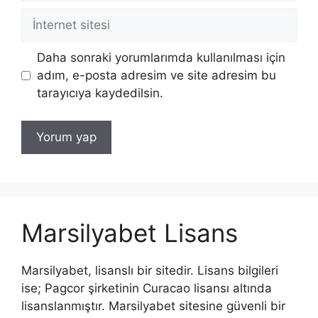
İnternet
sitesi
Daha sonraki yorumlarımda kullanılması için
adım, e-posta adresim ve site adresim bu
tarayıcıya kaydedilsin.
Marsilyabet Lisans
Marsilyabet, lisanslı bir sitedir. Lisans bilgileri
ise; Pagcor şirketinin Curacao lisansı altında
lisanslanmıştır. Marsilyabet sitesine güvenli bir