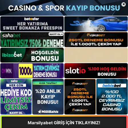
×
Marsilyabet GİRİŞ İÇİN TIKLAYINIZ!