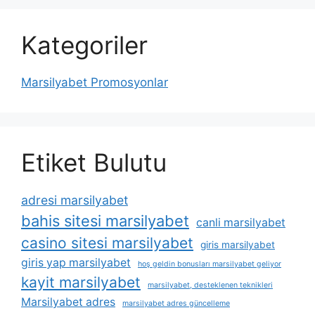
Kategoriler
Marsilyabet Promosyonlar
Etiket Bulutu
adresi marsilyabet
bahis sitesi marsilyabet
canli marsilyabet
casino sitesi marsilyabet
giris marsilyabet
giris yap marsilyabet
hoş geldin bonusları marsilyabet geliyor
kayit marsilyabet
marsilyabet, desteklenen teknikleri
Marsilyabet adres
marsilyabet adres güncelleme