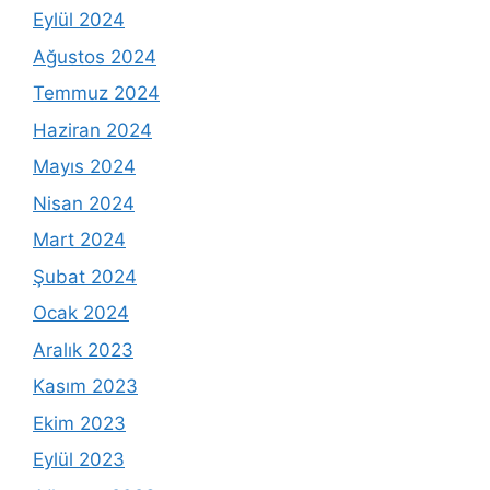
Eylül 2024
Ağustos 2024
Temmuz 2024
Haziran 2024
Mayıs 2024
Nisan 2024
Mart 2024
Şubat 2024
Ocak 2024
Aralık 2023
Kasım 2023
Ekim 2023
Eylül 2023