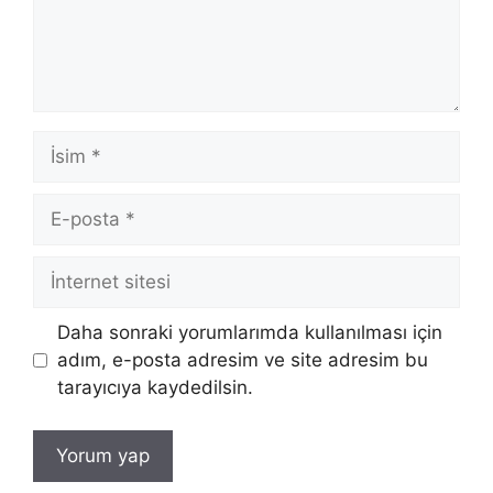
İsim
E-
posta
İnternet
sitesi
Daha sonraki yorumlarımda kullanılması için
adım, e-posta adresim ve site adresim bu
tarayıcıya kaydedilsin.