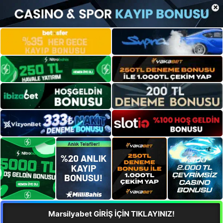
×
Marsilyabet GİRİŞ İÇİN TIKLAYINIZ!