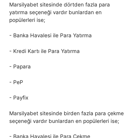
Marsilyabet sitesinde dörtden fazla para
yatırma seçeneği vardır bunlardan en
popülerleri ise;
- Banka Havalesi ile Para Yatırma
- Kredi Kartı ile Para Yatırma
- Papara
- PeP
- Payfix
Marsilyabet sitesinde birden fazla para çekme
seçeneği vardır bunlardan en popülerleri ise;
- Banka Havalesi ile Para Çekme