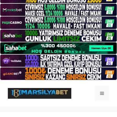
İçeriğe
atla
Menü