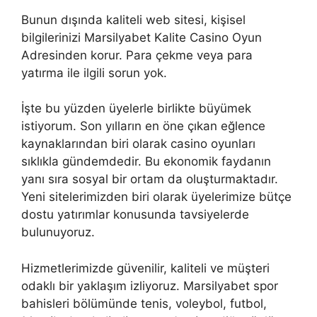
Bunun dışında kaliteli web sitesi, kişisel
bilgilerinizi Marsilyabet Kalite Casino Oyun
Adresinden korur. Para çekme veya para
yatırma ile ilgili sorun yok.
İşte bu yüzden üyelerle birlikte büyümek
istiyorum. Son yılların en öne çıkan eğlence
kaynaklarından biri olarak casino oyunları
sıklıkla gündemdedir. Bu ekonomik faydanın
yanı sıra sosyal bir ortam da oluşturmaktadır.
Yeni sitelerimizden biri olarak üyelerimize bütçe
dostu yatırımlar konusunda tavsiyelerde
bulunuyoruz.
Hizmetlerimizde güvenilir, kaliteli ve müşteri
odaklı bir yaklaşım izliyoruz. Marsilyabet spor
bahisleri bölümünde tenis, voleybol, futbol, ​​