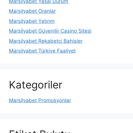
Marsilyabet Yasal Durum
Marsilyabet Oranlar
Marsilyabet Yatırım
Marsilyabet Güvenilir Casino Sitesi
Marsilyabet Rekabetçi Bahisler
Marsilyabet Türkiye Faaliyet
Kategoriler
Marsilyabet Promosyonlar