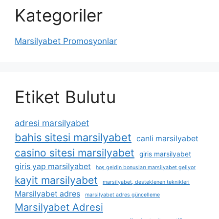
Kategoriler
Marsilyabet Promosyonlar
Etiket Bulutu
adresi marsilyabet
bahis sitesi marsilyabet
canli marsilyabet
casino sitesi marsilyabet
giris marsilyabet
giris yap marsilyabet
hoş geldin bonusları marsilyabet geliyor
kayit marsilyabet
marsilyabet, desteklenen teknikleri
Marsilyabet adres
marsilyabet adres güncelleme
Marsilyabet Adresi