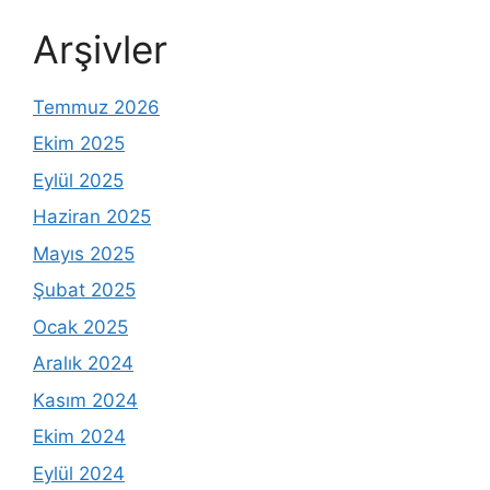
Arşivler
Temmuz 2026
Ekim 2025
Eylül 2025
Haziran 2025
Mayıs 2025
Şubat 2025
Ocak 2025
Aralık 2024
Kasım 2024
Ekim 2024
Eylül 2024