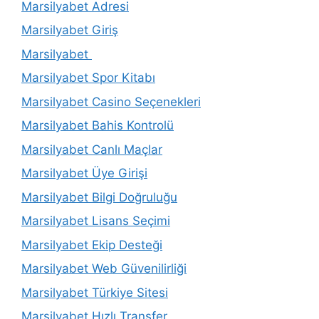
Marsilyabet Adresi
Marsilyabet Giriş
Marsilyabet
Marsilyabet Spor Kitabı
Marsilyabet Casino Seçenekleri
Marsilyabet Bahis Kontrolü
Marsilyabet Canlı Maçlar
Marsilyabet Üye Girişi
Marsilyabet Bilgi Doğruluğu
Marsilyabet Lisans Seçimi
Marsilyabet Ekip Desteği
Marsilyabet Web Güvenilirliği
Marsilyabet Türkiye Sitesi
Marsilyabet Hızlı Transfer