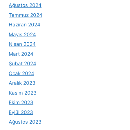
Ağustos 2024
Temmuz 2024
Haziran 2024
Mayıs 2024
Nisan 2024
Mart 2024
Şubat 2024
Ocak 2024
Aralık 2023
Kasım 2023
Ekim 2023
Eylül 2023
Ağustos 2023