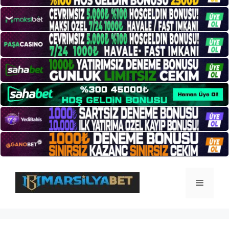
İçeriğe
atla
Menü