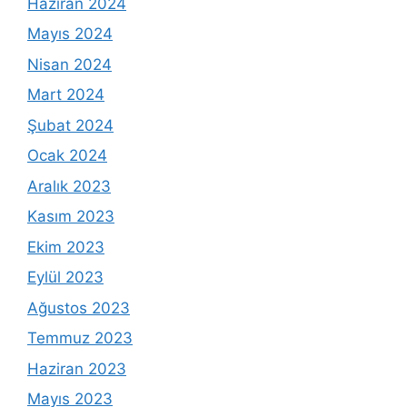
Haziran 2024
Mayıs 2024
Nisan 2024
Mart 2024
Şubat 2024
Ocak 2024
Aralık 2023
Kasım 2023
Ekim 2023
Eylül 2023
Ağustos 2023
Temmuz 2023
Haziran 2023
Mayıs 2023