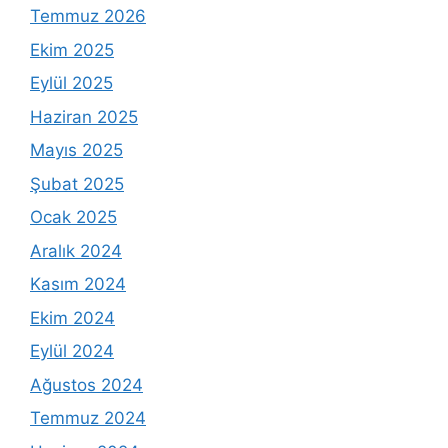
Temmuz 2026
Ekim 2025
Eylül 2025
Haziran 2025
Mayıs 2025
Şubat 2025
Ocak 2025
Aralık 2024
Kasım 2024
Ekim 2024
Eylül 2024
Ağustos 2024
Temmuz 2024