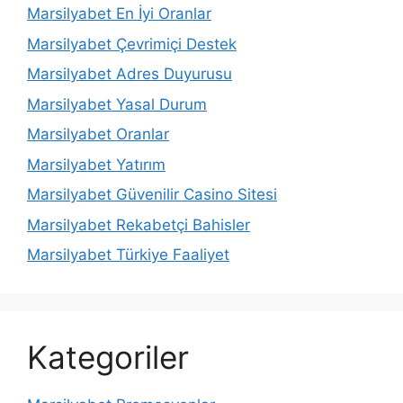
Marsilyabet En İyi Oranlar
Marsilyabet Çevrimiçi Destek
Marsilyabet Adres Duyurusu
Marsilyabet Yasal Durum
Marsilyabet Oranlar
Marsilyabet Yatırım
Marsilyabet Güvenilir Casino Sitesi
Marsilyabet Rekabetçi Bahisler
Marsilyabet Türkiye Faaliyet
Kategoriler