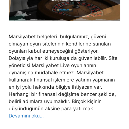
Marsilyabet belgeleri bulgularımız, güveni
olmayan oyun sitelerinin kendilerine sunulan
oyunları kabul etmeyeceğini gösteriyor.
Dolayısıyla her iki kuruluşa da güvenilebilir. Site
yöneticisi Marsilyabet Live oyunlarının
oynanışına müdahale etmez. Marsilyabet
kullanarak finansal işlemlere yatırım yapmanın
en iyi yolu hakkında bilgiye ihtiyacım var.
Herhangi bir finansal değişime benzer şekilde,
belirli adımlara uyulmalıdır. Birçok kişinin
düşündüğünün aksine para yatırmak …
Devamını oku…