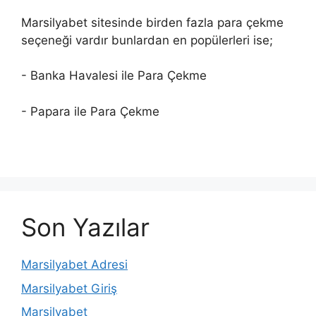
Marsilyabet sitesinde birden fazla para çekme
seçeneği vardır bunlardan en popülerleri ise;
- Banka Havalesi ile Para Çekme
- Papara ile Para Çekme
Son Yazılar
Marsilyabet Adresi
Marsilyabet Giriş
Marsilyabet