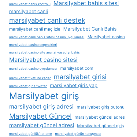
Marsilyabet bahis sitesi
marsilyabet bahis kontrolü
marsilyabet canli
marsilyabet canli destek
Marsilyabet Canlı Bahis
marsilyabet canli maç izle
Marsilyabet casino
marsilyabet canlı bahis sitesi casino uygulaması
marsilyabet casino seçenekleri
marsilyabet casino site analizi yasadışı bahis
Marsilyabet casino sitesi
marsilyabet com
marsilyabet casino uygulaması
marsilyabet girisi
marsilyabet fiyatı ne kadar
marsilyabet giris yap
marsilyabet giris twitter
Marsilyabet giriş
marsilyabet giriş adresi
marsilyabet giriş butonu
Marsilyabet Güncel
marsilyabet güncel adres
marsilyabet güncel adresi
Marsilyabet güncel giriş
marsilyabet günlük i̇lerleme
marsilyabet günün konuşması