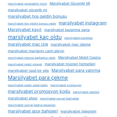
Marsilyabet Güvenilir Mi
marsilyabet güvenebilir misin
marsilyabet güvenlir mi
marsilyabet hoş geldin bonusu
marsilyabet instagram
marsilyabet hoş geldin bonusu nedir
Marsilyabet kayıt
marsilyabet kazanma şansı
marsilyabet kaç oldu
marsilyabet kuponları
marsilyabet maç izle
marsilyabet maç izleme
marsilyabet maçlarını canlı i̇zleyin
Marsilyabet Mobil Casino
marsilyabet mevcut bağlantısı nedir
marsilyabet müşteri hizmetleri
marsilyabet mobil şikayet
Marsilyabet para yatırma
marsilyabet nasil bir site
Marsilyabet para çekme
marsilyabet poker sanal bahis
marsilyabet promosyon
marsilyabet promosyon kodu
marsilyabet sektörü
marsilyabet sitesi
marsilyabet sosyal faaliyetler
marsilyabet sosyal medya hesapları
marsilyabet spor bahisleri
marsilyabet telegram