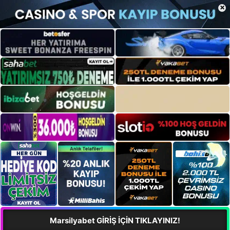
×
Marsilyabet GİRİŞ İÇİN TIKLAYINIZ!