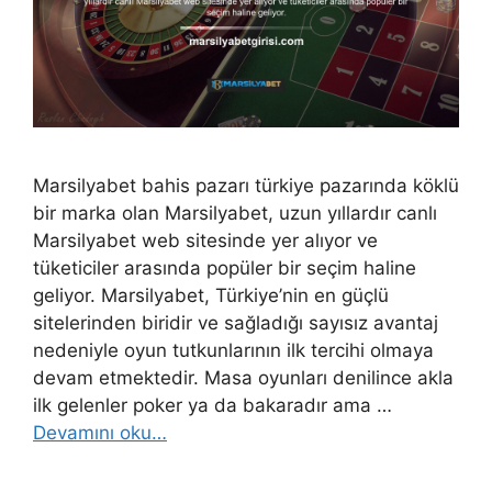
Marsilyabet bahis pazarı türkiye pazarında köklü
bir marka olan Marsilyabet, uzun yıllardır canlı
Marsilyabet web sitesinde yer alıyor ve
tüketiciler arasında popüler bir seçim haline
geliyor. Marsilyabet, Türkiye’nin en güçlü
sitelerinden biridir ve sağladığı sayısız avantaj
nedeniyle oyun tutkunlarının ilk tercihi olmaya
devam etmektedir. Masa oyunları denilince akla
ilk gelenler poker ya da bakaradır ama …
Devamını oku…