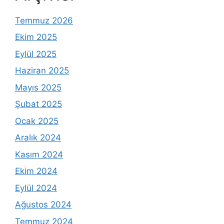
Temmuz 2026
Ekim 2025
Eylül 2025
Haziran 2025
Mayıs 2025
Şubat 2025
Ocak 2025
Aralık 2024
Kasım 2024
Ekim 2024
Eylül 2024
Ağustos 2024
Temmuz 2024