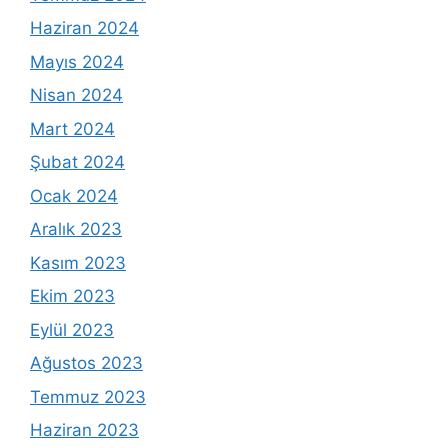
Haziran 2024
Mayıs 2024
Nisan 2024
Mart 2024
Şubat 2024
Ocak 2024
Aralık 2023
Kasım 2023
Ekim 2023
Eylül 2023
Ağustos 2023
Temmuz 2023
Haziran 2023