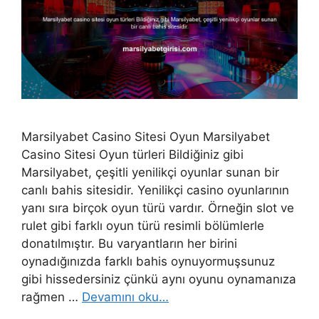
Marsilyabet Casino Sitesi Oyun Marsilyabet
Casino Sitesi Oyun türleri Bildiğiniz gibi
Marsilyabet, çeşitli yenilikçi oyunlar sunan bir
canlı bahis sitesidir. Yenilikçi casino oyunlarının
yanı sıra birçok oyun türü vardır. Örneğin slot ve
rulet gibi farklı oyun türü resimli bölümlerle
donatılmıştır. Bu varyantların her birini
oynadığınızda farklı bahis oynuyormuşsunuz
gibi hissedersiniz çünkü aynı oyunu oynamanıza
rağmen …
Devamını oku…