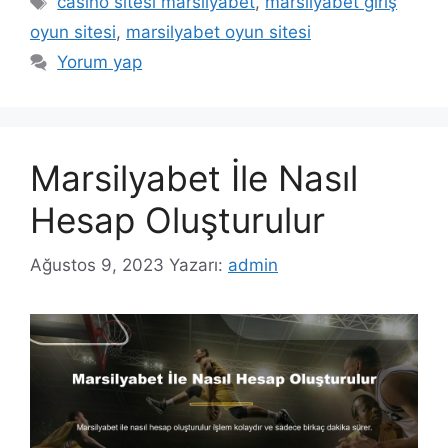
casino sitesi marsilyabet
,
marsilyabet giriş
oyun sitesi
,
marsilyabet oyun sitesi
Yorum yap
Marsilyabet İle Nasıl
Hesap Oluşturulur
Ağustos 9, 2023
Yazarı:
admin