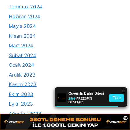
Temmuz 2024
Haziran 2024
Mayıs 2024
Nisan 2024
Mart 2024
Şubat 2024
Ocak 2024
Aralık 2023
Kasım 2023
Ekim 2023
Eylül 2023
Ağustos 2023
×
Temmuz 2023