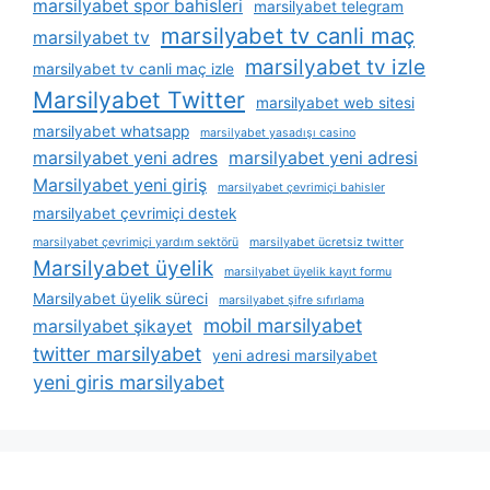
marsilyabet spor bahisleri
marsilyabet telegram
marsilyabet tv canli maç
marsilyabet tv
marsilyabet tv izle
marsilyabet tv canli maç izle
Marsilyabet Twitter
marsilyabet web sitesi
marsilyabet whatsapp
marsilyabet yasadışı casino
marsilyabet yeni adres
marsilyabet yeni adresi
Marsilyabet yeni giriş
marsilyabet çevrimiçi bahisler
marsilyabet çevrimiçi destek
marsilyabet çevrimiçi yardım sektörü
marsilyabet ücretsiz twitter
Marsilyabet üyelik
marsilyabet üyelik kayıt formu
Marsilyabet üyelik süreci
marsilyabet şifre sıfırlama
mobil marsilyabet
marsilyabet şikayet
twitter marsilyabet
yeni adresi marsilyabet
yeni giris marsilyabet