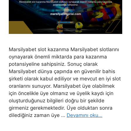
Marsilyabet slot kazanma Marsilyabet slotlarını
oynayarak önemli miktarda para kazanma
potansiyeline sahipsiniz. Sonuç olarak
Marsilyabet dünya çapında en güvenilir bahis
şirketi olarak kabul ediliyor ve mevcut en iyi slot
oranlarını sunuyor. Marsilyabet üye olabilmek
için öncelikle üye olmanız ve üyelik kaydı için
oluşturduğunuz bilgileri doğru bir şekilde
girmeniz gerekmektedir. Üye olduktan sonra
dilediğiniz zaman üye …
Devamını oku…