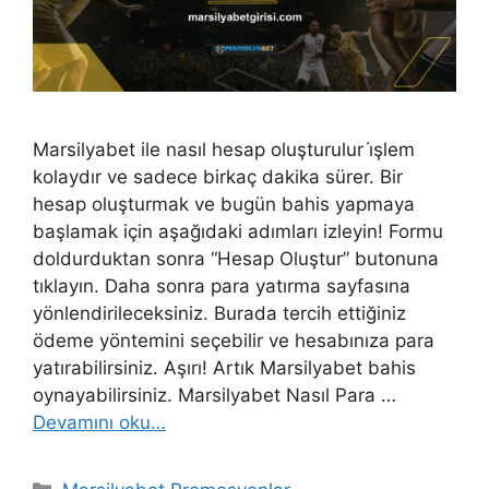
Marsilyabet ile nasıl hesap oluşturulur i̇şlem
kolaydır ve sadece birkaç dakika sürer. Bir
hesap oluşturmak ve bugün bahis yapmaya
başlamak için aşağıdaki adımları izleyin! Formu
doldurduktan sonra “Hesap Oluştur” butonuna
tıklayın. Daha sonra para yatırma sayfasına
yönlendirileceksiniz. Burada tercih ettiğiniz
ödeme yöntemini seçebilir ve hesabınıza para
yatırabilirsiniz. Aşırı! Artık Marsilyabet bahis
oynayabilirsiniz. Marsilyabet Nasıl Para …
Devamını oku…
Kategoriler