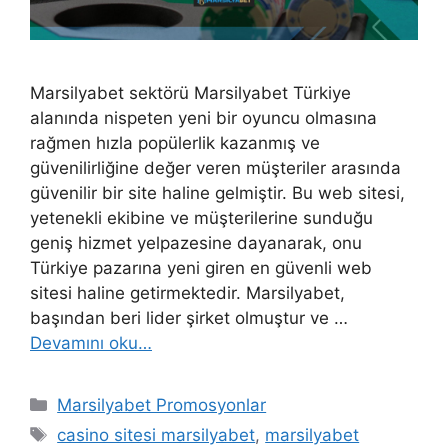
Marsilyabet sektörü Marsilyabet Türkiye
alanında nispeten yeni bir oyuncu olmasına
rağmen hızla popülerlik kazanmış ve
güvenilirliğine değer veren müşteriler arasında
güvenilir bir site haline gelmiştir. Bu web sitesi,
yetenekli ekibine ve müşterilerine sunduğu
geniş hizmet yelpazesine dayanarak, onu
Türkiye pazarına yeni giren en güvenli web
sitesi haline getirmektedir. Marsilyabet,
başından beri lider şirket olmuştur ve …
Devamını oku…
Kategoriler
Marsilyabet Promosyonlar
Etiketler
casino sitesi marsilyabet
,
marsilyabet