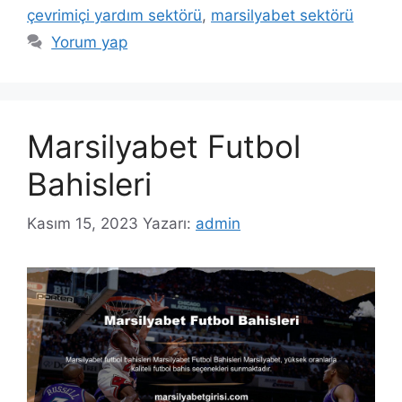
çevrimiçi yardım sektörü
,
marsilyabet sektörü
Yorum yap
Marsilyabet Futbol
Bahisleri
Kasım 15, 2023
Yazarı:
admin