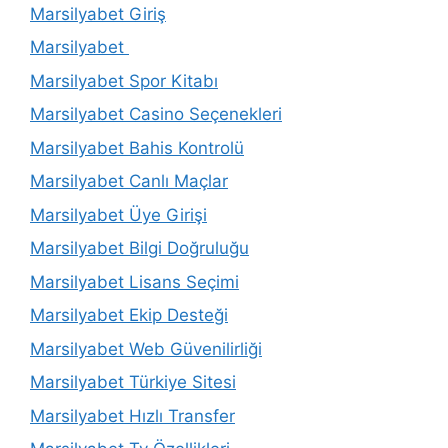
Marsilyabet Giriş
Marsilyabet
Marsilyabet Spor Kitabı
Marsilyabet Casino Seçenekleri
Marsilyabet Bahis Kontrolü
Marsilyabet Canlı Maçlar
Marsilyabet Üye Girişi
Marsilyabet Bilgi Doğruluğu
Marsilyabet Lisans Seçimi
Marsilyabet Ekip Desteği
Marsilyabet Web Güvenilirliği
Marsilyabet Türkiye Sitesi
Marsilyabet Hızlı Transfer