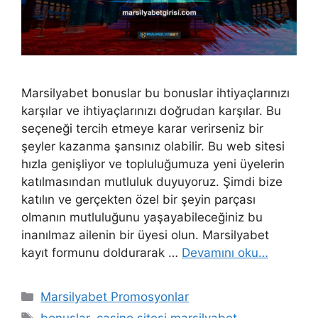
Marsilyabet bonuslar bu bonuslar ihtiyaçlarınızı
karşılar ve ihtiyaçlarınızı doğrudan karşılar. Bu
seçeneği tercih etmeye karar verirseniz bir
şeyler kazanma şansınız olabilir. Bu web sitesi
hızla genişliyor ve topluluğumuza yeni üyelerin
katılmasından mutluluk duyuyoruz. Şimdi bize
katılın ve gerçekten özel bir şeyin parçası
olmanın mutluluğunu yaşayabileceğiniz bu
inanılmaz ailenin bir üyesi olun. Marsilyabet
kayıt formunu doldurarak …
Devamını oku…
Kategoriler
Marsilyabet Promosyonlar
Etiketler