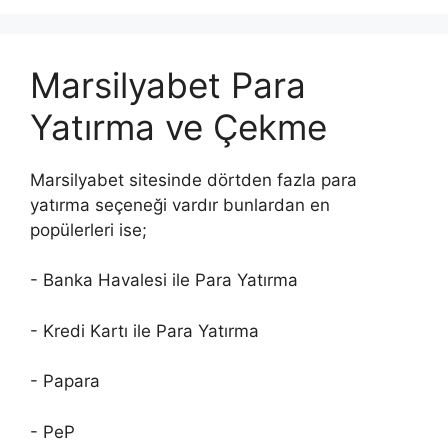
Marsilyabet Para
Yatırma ve Çekme
Marsilyabet sitesinde dörtden fazla para
yatırma seçeneği vardır bunlardan en
popülerleri ise;
- Banka Havalesi ile Para Yatırma
- Kredi Kartı ile Para Yatırma
- Papara
- PeP