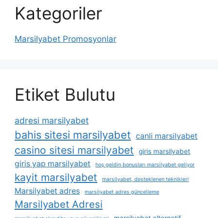
Kategoriler
Marsilyabet Promosyonlar
Etiket Bulutu
adresi marsilyabet
bahis sitesi marsilyabet
canli marsilyabet
casino sitesi marsilyabet
giris marsilyabet
giris yap marsilyabet
hoş geldin bonusları marsilyabet geliyor
kayit marsilyabet
marsilyabet, desteklenen teknikleri
Marsilyabet adres
marsilyabet adres güncelleme
Marsilyabet Adresi
marsilyabet alternatif