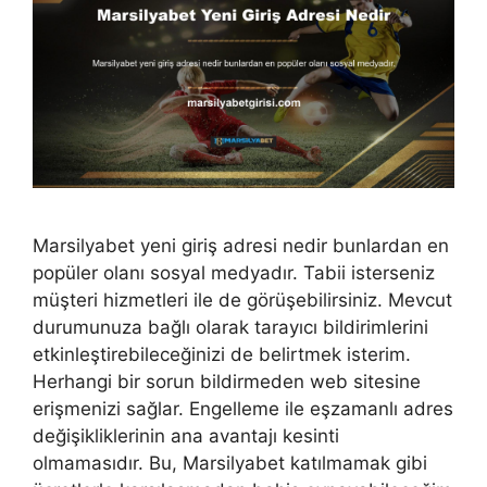
Marsilyabet yeni giriş adresi nedir bunlardan en
popüler olanı sosyal medyadır. Tabii isterseniz
müşteri hizmetleri ile de görüşebilirsiniz. Mevcut
durumunuza bağlı olarak tarayıcı bildirimlerini
etkinleştirebileceğinizi de belirtmek isterim.
Herhangi bir sorun bildirmeden web sitesine
erişmenizi sağlar. Engelleme ile eşzamanlı adres
değişikliklerinin ana avantajı kesinti
olmamasıdır. Bu, Marsilyabet katılmamak gibi