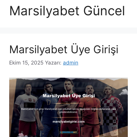
Marsilyabet Güncel
Marsilyabet Üye Girişi
Ekim 15, 2025
Yazarı:
admin