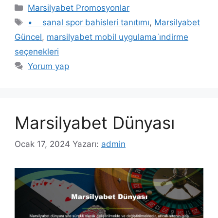
Kategoriler
Marsilyabet Promosyonlar
Etiketler
• sanal spor bahisleri tanıtımı
,
Marsilyabet
Güncel
,
marsilyabet mobil uygulama i̇ndirme
seçenekleri
Yorum yap
Marsilyabet Dünyası
Ocak 17, 2024
Yazarı:
admin