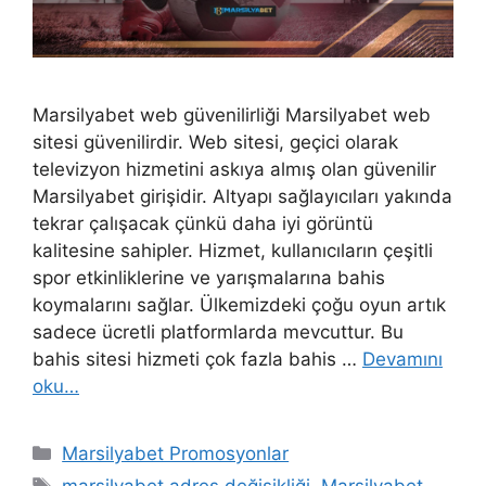
Marsilyabet web güvenilirliği Marsilyabet web
sitesi güvenilirdir. Web sitesi, geçici olarak
televizyon hizmetini askıya almış olan güvenilir
Marsilyabet girişidir. Altyapı sağlayıcıları yakında
tekrar çalışacak çünkü daha iyi görüntü
kalitesine sahipler. Hizmet, kullanıcıların çeşitli
spor etkinliklerine ve yarışmalarına bahis
koymalarını sağlar. Ülkemizdeki çoğu oyun artık
sadece ücretli platformlarda mevcuttur. Bu
bahis sitesi hizmeti çok fazla bahis …
Devamını
oku…
Kategoriler
Marsilyabet Promosyonlar
Etiketler