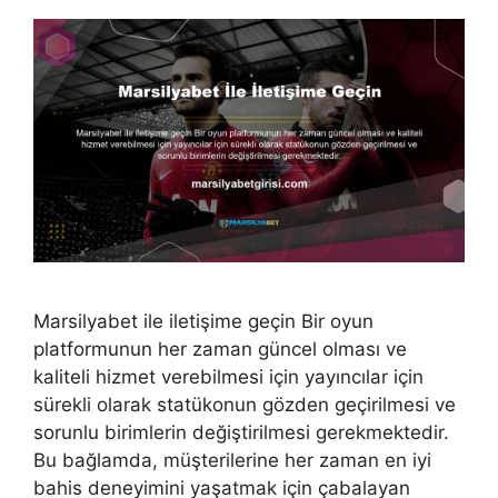
Marsilyabet ile iletişime geçin Bir oyun
platformunun her zaman güncel olması ve
kaliteli hizmet verebilmesi için yayıncılar için
sürekli olarak statükonun gözden geçirilmesi ve
sorunlu birimlerin değiştirilmesi gerekmektedir.
Bu bağlamda, müşterilerine her zaman en iyi
bahis deneyimini yaşatmak için çabalayan