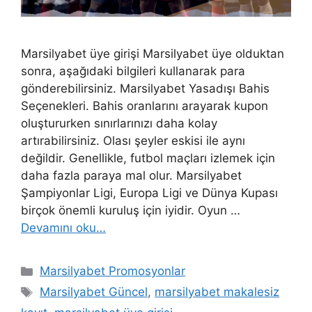
Marsilyabet üye girişi Marsilyabet üye olduktan
sonra, aşağıdaki bilgileri kullanarak para
gönderebilirsiniz. Marsilyabet Yasadışı Bahis
Seçenekleri. Bahis oranlarını arayarak kupon
oluştururken sınırlarınızı daha kolay
artırabilirsiniz. Olası şeyler eskisi ile aynı
değildir. Genellikle, futbol maçları izlemek için
daha fazla paraya mal olur. Marsilyabet
Şampiyonlar Ligi, Europa Ligi ve Dünya Kupası
birçok önemli kuruluş için iyidir. Oyun …
Devamını oku…
Kategoriler
Marsilyabet Promosyonlar
Etiketler
Marsilyabet Güncel
,
marsilyabet makalesiz