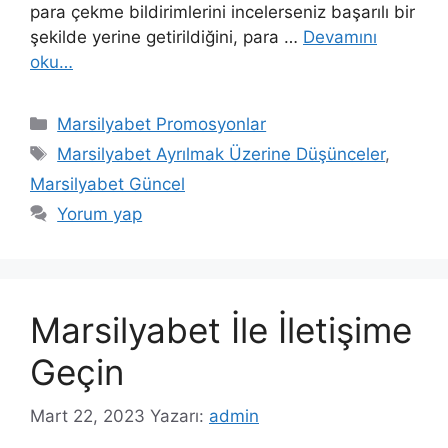
para çekme bildirimlerini incelerseniz başarılı bir
şekilde yerine getirildiğini, para …
Devamını
oku…
Kategoriler
Marsilyabet Promosyonlar
Etiketler
Marsilyabet Ayrılmak Üzerine Düşünceler
,
Marsilyabet Güncel
Yorum yap
Marsilyabet İle İletişime
Geçin
Mart 22, 2023
Yazarı:
admin