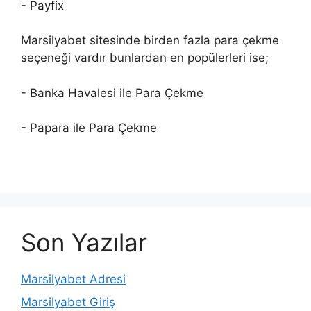
- Payfix
Marsilyabet sitesinde birden fazla para çekme
seçeneği vardır bunlardan en popülerleri ise;
- Banka Havalesi ile Para Çekme
- Papara ile Para Çekme
Son Yazılar
Marsilyabet Adresi
Marsilyabet Giriş