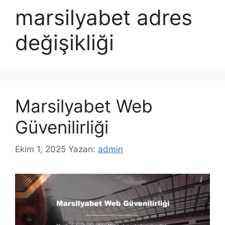
marsilyabet adres
değişikliği
Marsilyabet Web
Güvenilirliği
Ekim 1, 2025
Yazarı:
admin