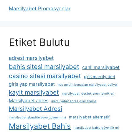
Marsilyabet Promosyonlar
Etiket Bulutu
adresi marsilyabet
bahis sitesi marsilyabet
canli marsilyabet
casino sitesi marsilyabet
giris marsilyabet
giris yap marsilyabet
hoş geldin bonusları marsilyabet geliyor
kayit marsilyabet
marsilyabet, desteklenen teknikleri
Marsilyabet adres
marsilyabet adres güncelleme
Marsilyabet Adresi
marsilyabet alternatif
marsilyabet akredite veya güvenilir mi
Marsilyabet Bahis
marsilyabet bahis güvenilir mi