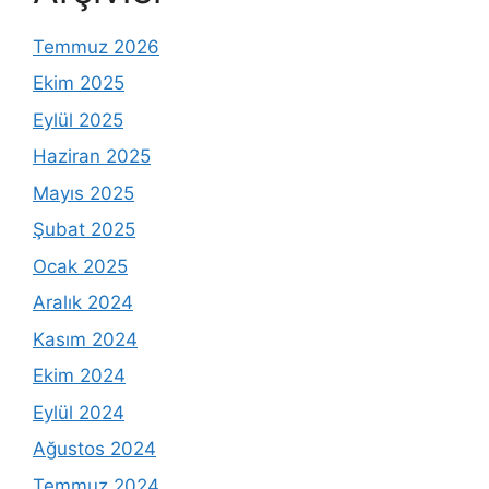
Temmuz 2026
Ekim 2025
Eylül 2025
Haziran 2025
Mayıs 2025
Şubat 2025
Ocak 2025
Aralık 2024
Kasım 2024
Ekim 2024
Eylül 2024
Ağustos 2024
Temmuz 2024