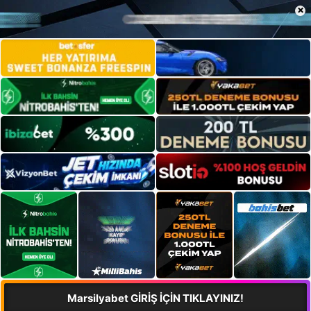
×
Marsilyabet GİRİŞ İÇİN TIKLAYINIZ!