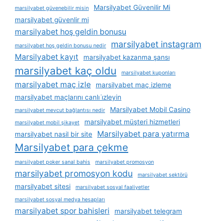
Marsilyabet Güvenilir Mi
marsilyabet güvenebilir misin
marsilyabet güvenlir mi
marsilyabet hoş geldin bonusu
marsilyabet instagram
marsilyabet hoş geldin bonusu nedir
Marsilyabet kayıt
marsilyabet kazanma şansı
marsilyabet kaç oldu
marsilyabet kuponları
marsilyabet maç izle
marsilyabet maç izleme
marsilyabet maçlarını canlı i̇zleyin
Marsilyabet Mobil Casino
marsilyabet mevcut bağlantısı nedir
marsilyabet müşteri hizmetleri
marsilyabet mobil şikayet
Marsilyabet para yatırma
marsilyabet nasil bir site
Marsilyabet para çekme
marsilyabet poker sanal bahis
marsilyabet promosyon
marsilyabet promosyon kodu
marsilyabet sektörü
marsilyabet sitesi
marsilyabet sosyal faaliyetler
marsilyabet sosyal medya hesapları
marsilyabet spor bahisleri
marsilyabet telegram