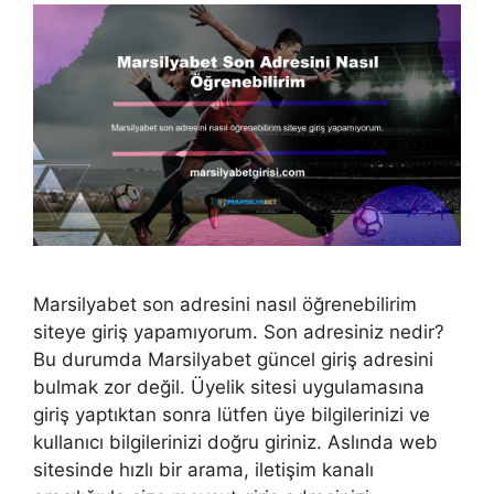
Marsilyabet son adresini nasıl öğrenebilirim
siteye giriş yapamıyorum. Son adresiniz nedir?
Bu durumda Marsilyabet güncel giriş adresini
bulmak zor değil. Üyelik sitesi uygulamasına
giriş yaptıktan sonra lütfen üye bilgilerinizi ve
kullanıcı bilgilerinizi doğru giriniz. Aslında web
sitesinde hızlı bir arama, iletişim kanalı