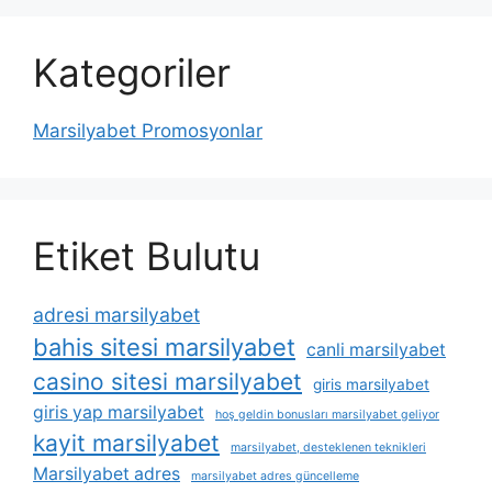
Kategoriler
Marsilyabet Promosyonlar
Etiket Bulutu
adresi marsilyabet
bahis sitesi marsilyabet
canli marsilyabet
casino sitesi marsilyabet
giris marsilyabet
giris yap marsilyabet
hoş geldin bonusları marsilyabet geliyor
kayit marsilyabet
marsilyabet, desteklenen teknikleri
Marsilyabet adres
marsilyabet adres güncelleme