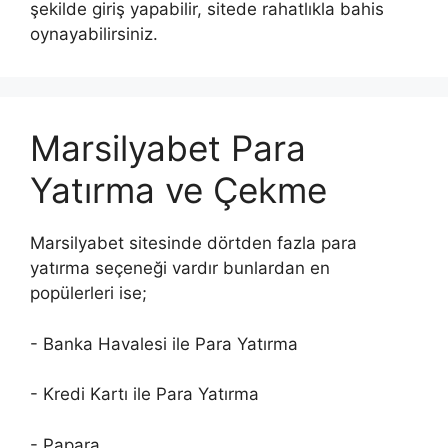
şekilde giriş yapabilir, sitede rahatlıkla bahis
oynayabilirsiniz.
Marsilyabet Para
Yatırma ve Çekme
Marsilyabet sitesinde dörtden fazla para
yatırma seçeneği vardır bunlardan en
popülerleri ise;
- Banka Havalesi ile Para Yatırma
- Kredi Kartı ile Para Yatırma
- Papara