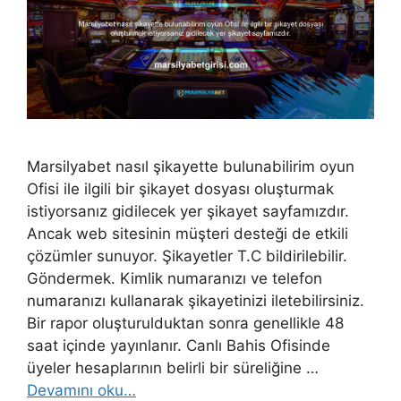
Marsilyabet nasıl şikayette bulunabilirim oyun
Ofisi ile ilgili bir şikayet dosyası oluşturmak
istiyorsanız gidilecek yer şikayet sayfamızdır.
Ancak web sitesinin müşteri desteği de etkili
çözümler sunuyor. Şikayetler T.C bildirilebilir.
Göndermek. Kimlik numaranızı ve telefon
numaranızı kullanarak şikayetinizi iletebilirsiniz.
Bir rapor oluşturulduktan sonra genellikle 48
saat içinde yayınlanır. Canlı Bahis Ofisinde
üyeler hesaplarının belirli bir süreliğine …
Devamını oku…