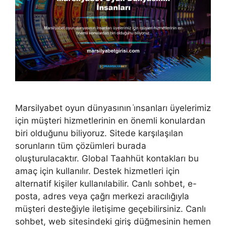
Marsilyabet oyun dünyasının i̇nsanları üyelerimiz
için müşteri hizmetlerinin en önemli konulardan
biri olduğunu biliyoruz. Sitede karşılaşılan
sorunların tüm çözümleri burada
oluşturulacaktır. Global Taahhüt kontakları bu
amaç için kullanılır. Destek hizmetleri için
alternatif kişiler kullanılabilir. Canlı sohbet, e-
posta, adres veya çağrı merkezi aracılığıyla
müşteri desteğiyle iletişime geçebilirsiniz. Canlı
sohbet, web sitesindeki giriş düğmesinin hemen