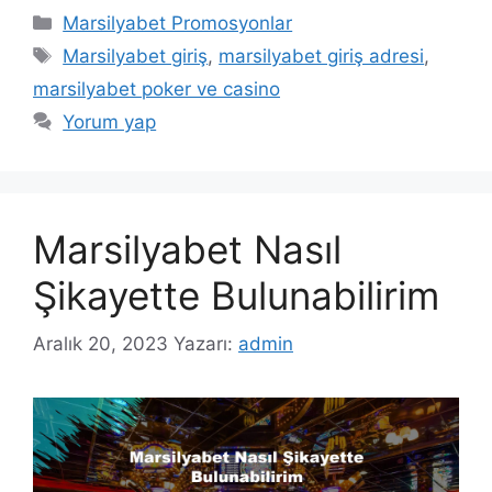
Kategoriler
Marsilyabet Promosyonlar
Etiketler
Marsilyabet giriş
,
marsilyabet giriş adresi
,
marsilyabet poker ve casino
Yorum yap
Marsilyabet Nasıl
Şikayette Bulunabilirim
Aralık 20, 2023
Yazarı:
admin