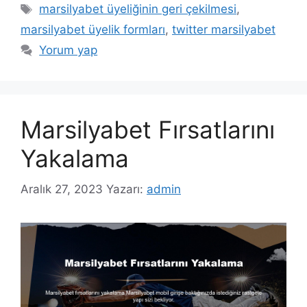
Etiketler
marsilyabet üyeliğinin geri çekilmesi
,
marsilyabet üyelik formları
,
twitter marsilyabet
Yorum yap
Marsilyabet Fırsatlarını
Yakalama
Aralık 27, 2023
Yazarı:
admin