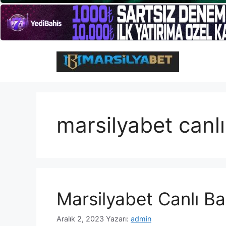
İçeriğe
atla
marsilyabet canl
Marsilyabet Canlı B
Aralık 2, 2023
Yazarı:
admin