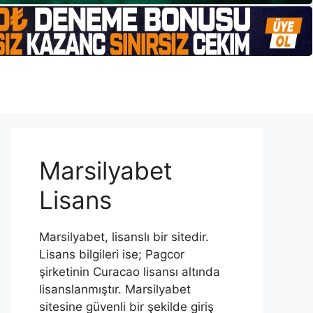
Marsilyabet
Lisans
Marsilyabet, lisanslı bir sitedir.
Lisans bilgileri ise; Pagcor
şirketinin Curacao lisansı altında
lisanslanmıştır. Marsilyabet
sitesine güvenli bir şekilde giriş