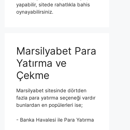
yapabilir, sitede rahatlıkla bahis
oynayabilirsiniz.
Marsilyabet Para
Yatırma ve
Çekme
Marsilyabet sitesinde dörtden
fazla para yatırma seçeneği vardır
bunlardan en popülerleri ise;
- Banka Havalesi ile Para Yatırma