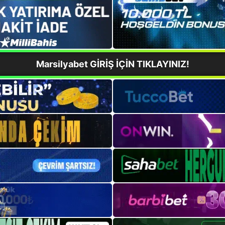
Marsilyabet GİRİŞ İÇİN TIKLAYINIZ!