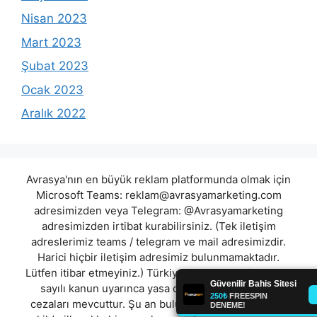
Nisan 2023
Mart 2023
Şubat 2023
Ocak 2023
Aralık 2022
Avrasya'nın en büyük reklam platformunda olmak için
Microsoft Teams:
reklam@avrasyamarketing.com
adresimizden veya Telegram: @Avrasyamarketing
adresimizden irtibat kurabilirsiniz. (Tek iletişim
adreslerimiz teams / telegram ve mail adresimizdir.
Harici hiçbir iletişim adresimiz bulunmamaktadır.
Lütfen itibar etmeyiniz.) Türkiye yasalarına göre 7258
sayılı kanun uyarınca yasa dışı bahis oynamanın
cezaları mevcuttur. Şu an bulunduğunuz site hiç bir