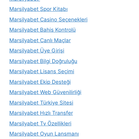
Marsilyabet Spor Kitabı
Marsilyabet Casino Seçenekleri
Marsilyabet Bahis Kontrolü
Marsilyabet Canlı Maçlar
Marsilyabet Üye Girişi
Marsilyabet Bilgi Doğruluğu
Marsilyabet Lisans Seçimi
Marsilyabet Ekip Desteği
Marsilyabet Web Güvenilirliği
Marsilyabet Türkiye Sitesi
Marsilyabet Hızlı Transfer
Marsilyabet Tv Özellikleri
Marsilyabet Oyun Lansmanı