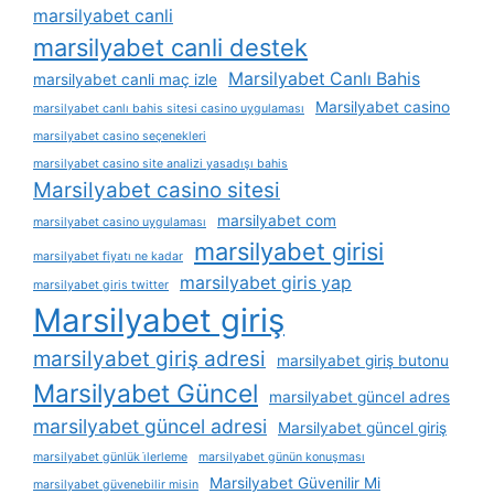
marsilyabet canli
marsilyabet canli destek
Marsilyabet Canlı Bahis
marsilyabet canli maç izle
Marsilyabet casino
marsilyabet canlı bahis sitesi casino uygulaması
marsilyabet casino seçenekleri
marsilyabet casino site analizi yasadışı bahis
Marsilyabet casino sitesi
marsilyabet com
marsilyabet casino uygulaması
marsilyabet girisi
marsilyabet fiyatı ne kadar
marsilyabet giris yap
marsilyabet giris twitter
Marsilyabet giriş
marsilyabet giriş adresi
marsilyabet giriş butonu
Marsilyabet Güncel
marsilyabet güncel adres
marsilyabet güncel adresi
Marsilyabet güncel giriş
marsilyabet günlük i̇lerleme
marsilyabet günün konuşması
Marsilyabet Güvenilir Mi
marsilyabet güvenebilir misin