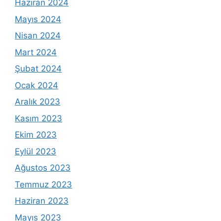
Haziran 2024
Mayıs 2024
Nisan 2024
Mart 2024
Şubat 2024
Ocak 2024
Aralık 2023
Kasım 2023
Ekim 2023
Eylül 2023
Ağustos 2023
Temmuz 2023
Haziran 2023
Mayıs 2023