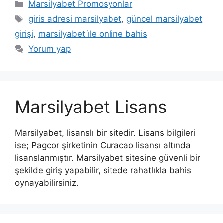
Kategoriler
Marsilyabet Promosyonlar
Etiketler
giris adresi marsilyabet
,
güncel marsilyabet
girişi
,
marsilyabet i̇le online bahis
Yorum yap
Marsilyabet Lisans
Marsilyabet, lisanslı bir sitedir. Lisans bilgileri
ise; Pagcor şirketinin Curacao lisansı altında
lisanslanmıştır. Marsilyabet sitesine güvenli bir
şekilde giriş yapabilir, sitede rahatlıkla bahis
oynayabilirsiniz.