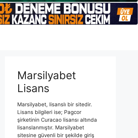
Marsilyabet
Lisans
Marsilyabet, lisanslı bir sitedir.
Lisans bilgileri ise; Pagcor
şirketinin Curacao lisansı altında
lisanslanmıştır. Marsilyabet
sitesine güvenli bir şekilde giriş