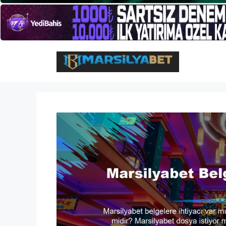
İçeriğe
atla