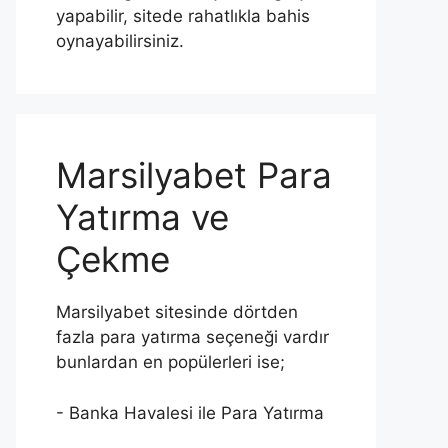
yapabilir, sitede rahatlıkla bahis
oynayabilirsiniz.
Marsilyabet Para
Yatırma ve
Çekme
Marsilyabet sitesinde dörtden
fazla para yatırma seçeneği vardır
bunlardan en popülerleri ise;
- Banka Havalesi ile Para Yatırma