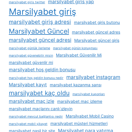
marsilyabet giris yap
marsilyabet giris twitter
Marsilyabet giriş
marsilyabet giriş adresi
marsilyabet giriş butonu
Marsilyabet Güncel
marsilyabet güncel adres
marsilyabet güncel adresi
Marsilyabet güncel giriş
marsilyabet günlük i̇lerleme
marsilyabet günün konuşması
Marsilyabet Güvenilir Mi
marsilyabet güvenebilir misin
marsilyabet güvenlir mi
marsilyabet hoş geldin bonusu
marsilyabet instagram
marsilyabet hoş geldin bonusu nedir
Marsilyabet kayıt
marsilyabet kazanma şansı
marsilyabet kaç oldu
marsilyabet kuponları
marsilyabet maç izle
marsilyabet maç izleme
marsilyabet maçlarını canlı i̇zleyin
Marsilyabet Mobil Casino
marsilyabet mevcut bağlantısı nedir
marsilyabet müşteri hizmetleri
marsilyabet mobil şikayet
Marsilyabet para yatırma
marsilyabet nasil bir site