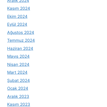
Aralık 2024
Kasım 2024
Ekim 2024
Eylül 2024
Ağustos 2024
Temmuz 2024
Haziran 2024
Mayıs 2024
Nisan 2024
Mart 2024
Şubat 2024
Ocak 2024
Aralık 2023
Kasım 2023