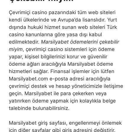
Çevrimiçi casino pazarındaki tüm web siteleri
kendi ülkelerinde ve Avrupa’da lisanslıdır. Yurt
dışında hukuki hizmet sunan web siteleri Türk
casino kanunlarına göre yasa dışı kabul
edilmektedir.
Marsilyabet ödemelerini çekebilir
miyim
, çevrimiçi casino sistemleri için ödeme
yapar, kişisel bilgilerinizi korur ve güvenilir
ödeme ağları aracılığıyla Marsilyabet ödeme
hizmetleri sağlar. Finansal işlemler için lütfen
Marsilyabet.com e-posta adresi aracılığıyla
çevrimiçi destek ve hesap yöneticimizle iletişime
geçin. Marsilyabet ile para çekerken veya
yatırırken ödeme yapmak için kolaylıkla belge
talebinde bulunabilirsiniz.
Marsilyabet giriş sayfası, engellenmeyi önlemek
için diğer sayfalar gibi giriş adresini değiştirir.