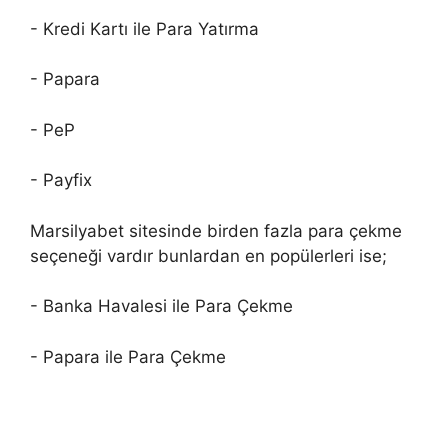
- Kredi Kartı ile Para Yatırma
- Papara
- PeP
- Payfix
Marsilyabet sitesinde birden fazla para çekme
seçeneği vardır bunlardan en popülerleri ise;
- Banka Havalesi ile Para Çekme
- Papara ile Para Çekme