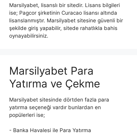
Marsilyabet, lisanslı bir sitedir. Lisans bilgileri
ise; Pagcor şirketinin Curacao lisansı altında
lisanslanmıştır. Marsilyabet sitesine güvenli bir
şekilde giriş yapabilir, sitede rahatlıkla bahis
oynayabilirsiniz.
Marsilyabet Para
Yatırma ve Çekme
Marsilyabet sitesinde dörtden fazla para
yatırma seçeneği vardır bunlardan en
popülerleri ise;
- Banka Havalesi ile Para Yatırma