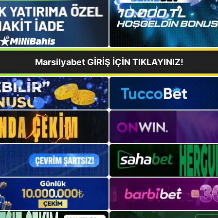
Marsilyabet GİRİŞ İÇİN TIKLAYINIZ!