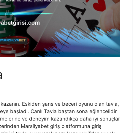
a
ra kazanın. Eskiden şans ve beceri oyunu olan tavla,
meye başladı. Canlı Tavla baştan sona eğlencelidir
ştirmelerine ve deneyim kazandıkça daha iyi sonuçlar
zerinden Marsilyabet giriş platformuna giriş