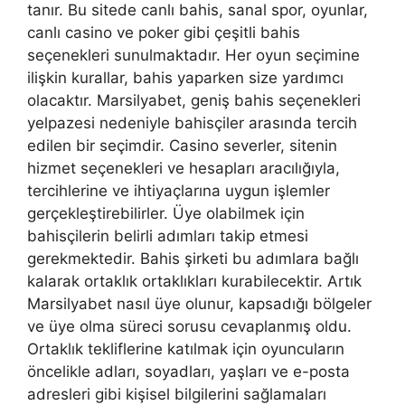
tanır. Bu sitede canlı bahis, sanal spor, oyunlar,
canlı casino ve poker gibi çeşitli bahis
seçenekleri sunulmaktadır. Her oyun seçimine
ilişkin kurallar, bahis yaparken size yardımcı
olacaktır. Marsilyabet, geniş bahis seçenekleri
yelpazesi nedeniyle bahisçiler arasında tercih
edilen bir seçimdir. Casino severler, sitenin
hizmet seçenekleri ve hesapları aracılığıyla,
tercihlerine ve ihtiyaçlarına uygun işlemler
gerçekleştirebilirler. Üye olabilmek için
bahisçilerin belirli adımları takip etmesi
gerekmektedir. Bahis şirketi bu adımlara bağlı
kalarak ortaklık ortaklıkları kurabilecektir. Artık
Marsilyabet nasıl üye olunur, kapsadığı bölgeler
ve üye olma süreci sorusu cevaplanmış oldu.
Ortaklık tekliflerine katılmak için oyuncuların
öncelikle adları, soyadları, yaşları ve e-posta
adresleri gibi kişisel bilgilerini sağlamaları