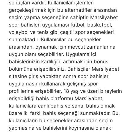
sonuçları vardır. Kullanıcılar işlemleri
gerçekleştirmek için bu alternatifler arasından
seçim yapma seçeneğine sahiptir. Marsilyabet
spor bahisleri uygulaması futbol, ​​basketbol, ​​
voleybol ve tenis gibi çeşitli spor seçenekleri
sunmaktadır. Kullanıcılar bu seçenekler
arasından, oynamak için mevcut zamanlarına
uygun olanı seçebilirler. Uygulama içi
bahislerinizin karlılığını artırmak için bonus
bölümüne erişebilirsiniz. Bahisçiler Marsilyabet
sitesine giriş yaptıktan sonra spor bahisleri
uygulamasını kullanarak gelişmiş spor
profillerine erişebilirler. 18 yaş ve üzeri bireylerin
erişebildiği bahis platformu Marsilyabet,
kullanıcılara canlı bahis ve sanal bahis olmak
üzere iki farklı bahis seçeneği sunmaktadır. Bu,
kullanıcıların bu seçenekler arasından seçim
yapmasına ve bahislerini koymasına olanak