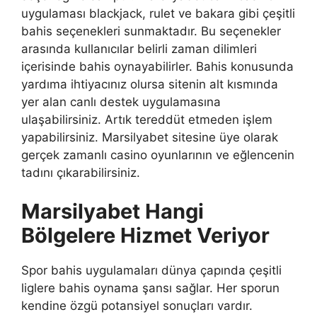
uygulaması blackjack, rulet ve bakara gibi çeşitli
bahis seçenekleri sunmaktadır. Bu seçenekler
arasında kullanıcılar belirli zaman dilimleri
içerisinde bahis oynayabilirler. Bahis konusunda
yardıma ihtiyacınız olursa sitenin alt kısmında
yer alan canlı destek uygulamasına
ulaşabilirsiniz. Artık tereddüt etmeden işlem
yapabilirsiniz. Marsilyabet sitesine üye olarak
gerçek zamanlı casino oyunlarının ve eğlencenin
tadını çıkarabilirsiniz.
Marsilyabet Hangi
Bölgelere Hizmet Veriyor
Spor bahis uygulamaları dünya çapında çeşitli
liglere bahis oynama şansı sağlar. Her sporun
kendine özgü potansiyel sonuçları vardır.