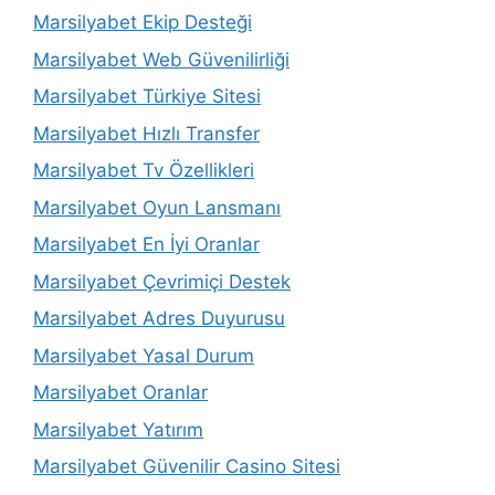
Marsilyabet Ekip Desteği
Marsilyabet Web Güvenilirliği
Marsilyabet Türkiye Sitesi
Marsilyabet Hızlı Transfer
Marsilyabet Tv Özellikleri
Marsilyabet Oyun Lansmanı
Marsilyabet En İyi Oranlar
Marsilyabet Çevrimiçi Destek
Marsilyabet Adres Duyurusu
Marsilyabet Yasal Durum
Marsilyabet Oranlar
Marsilyabet Yatırım
Marsilyabet Güvenilir Casino Sitesi