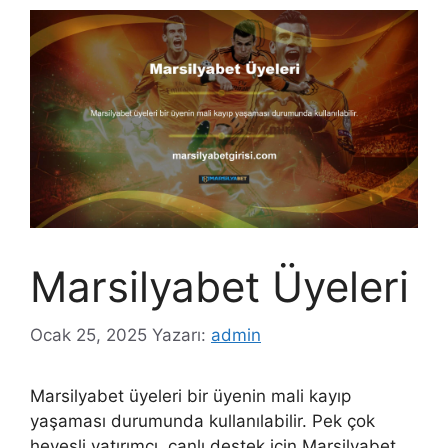
Marsilyabet Üyeleri
Ocak 25, 2025
Yazarı:
admin
Marsilyabet üyeleri bir üyenin mali kayıp
yaşaması durumunda kullanılabilir. Pek çok
hevesli yatırımcı, canlı destek için Marsilyabet