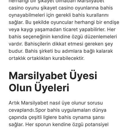
herhangi bir şikayet olmadan Marsilyabet
casino oyunu şikayet casino oyunlarına bahis
oynayabilmeleri için gerekli bahis kurallarını
sağlar. Bu şekilde oyuncular herhangi bir endişe
veya kaygı yaşamadan ticaret yapabilirler. Her
bahis seçeneğinin kendine özgü düzenlemeleri
vardır. Bahisçilerin dikkat etmesi gereken şey
budur. Bahis şirketi bu adımlara bağlı kalarak
ortaklık ortaklıkları kurabilecektir.
Marsilyabet Üyesi
Olun Üyeleri
Artık Marsilyabet nasıl üye olunur sorusu
cevaplandı.Spor bahis uygulamaları dünya
çapında çeşitli liglere bahis oynama şansı
sağlar. Her sporun kendine özgü potansiyel