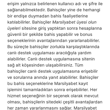
erişim yalnızca belirlenen kullanıcı adı ve şifre ile
sağlanabilmektedir. Bahisçiler yine de herhangi
bir endişe duymadan bahis faaliyetlerine
katılabilirler. Bahisçiler
Marsilyabet üyesi olun
üyeleri
sitesine giriş yaptıktan sonra hesaplarına
güvenli bir şekilde bahis yapabilir ve bonus
seçeneklerinin avantajlarından yararlanabilirler.
Bu süreçte bahisçiler zorlukla karşılaştıklarında
canlı destek uygulaması aracılığıyla yardım
alabilirler. Canlı destek uygulamasına sitenin
sağ alt köşesinden ulaşabilirsiniz. Tüm
bahisçiler canlı destek uygulamasına erişebilir
ve sorularına anında yanıt alabilirler. Bahisçiler
bu bahis seçeneklerine Marsilyabet kayıt
işlemini tamamladıktan sonra erişebilirler. Her
hizmet seçeneğinin bir seçenek olarak mevcut
olması, bahisçilerin sitedeki çeşitli avantajlardan
her zaman yararlanmasını sağlar. Marsilyabet