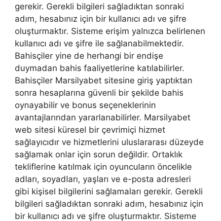
gerekir. Gerekli bilgileri sağladıktan sonraki
adım, hesabınız için bir kullanıcı adı ve şifre
oluşturmaktır. Sisteme erişim yalnızca belirlenen
kullanıcı adı ve şifre ile sağlanabilmektedir.
Bahisçiler yine de herhangi bir endişe
duymadan bahis faaliyetlerine katılabilirler.
Bahisçiler Marsilyabet sitesine giriş yaptıktan
sonra hesaplarına güvenli bir şekilde bahis
oynayabilir ve bonus seçeneklerinin
avantajlarından yararlanabilirler. Marsilyabet
web sitesi küresel bir çevrimiçi hizmet
sağlayıcıdır ve hizmetlerini uluslararası düzeyde
sağlamak onlar için sorun değildir. Ortaklık
tekliflerine katılmak için oyuncuların öncelikle
adları, soyadları, yaşları ve e-posta adresleri
gibi kişisel bilgilerini sağlamaları gerekir. Gerekli
bilgileri sağladıktan sonraki adım, hesabınız için
bir kullanıcı adı ve şifre oluşturmaktır. Sisteme