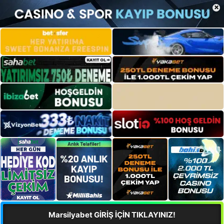
×
Marsilyabet GİRİŞ İÇİN TIKLAYINIZ!