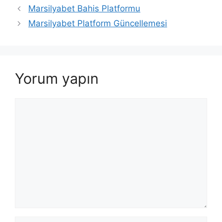
Marsilyabet Bahis Platformu
Marsilyabet Platform Güncellemesi
Yorum yapın
Yorum