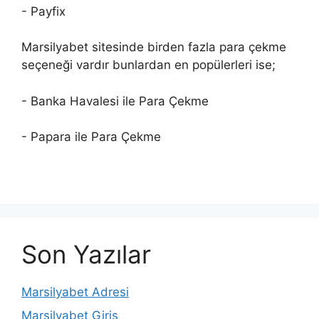
- Payfix
Marsilyabet sitesinde birden fazla para çekme
seçeneği vardır bunlardan en popülerleri ise;
- Banka Havalesi ile Para Çekme
- Papara ile Para Çekme
Son Yazılar
Marsilyabet Adresi
Marsilyabet Giriş