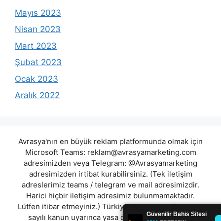
Mayıs 2023
Nisan 2023
Mart 2023
Şubat 2023
Ocak 2023
Aralık 2022
Avrasya'nın en büyük reklam platformunda olmak için
Microsoft Teams:
reklam@avrasyamarketing.com
adresimizden veya Telegram: @Avrasyamarketing
adresimizden irtibat kurabilirsiniz. (Tek iletişim
adreslerimiz teams / telegram ve mail adresimizdir.
Harici hiçbir iletişim adresimiz bulunmamaktadır.
Lütfen itibar etmeyiniz.) Türkiye yasalarına göre 7258
sayılı kanun uyarınca yasa dışı bahis oynamanın