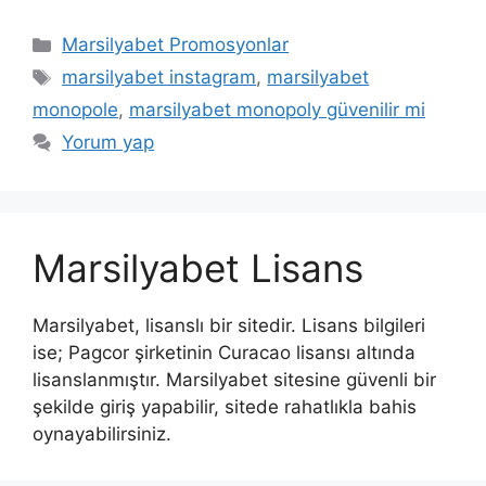
Kategoriler
Marsilyabet Promosyonlar
Etiketler
marsilyabet instagram
,
marsilyabet
monopole
,
marsilyabet monopoly güvenilir mi
Yorum yap
Marsilyabet Lisans
Marsilyabet, lisanslı bir sitedir. Lisans bilgileri
ise; Pagcor şirketinin Curacao lisansı altında
lisanslanmıştır. Marsilyabet sitesine güvenli bir
şekilde giriş yapabilir, sitede rahatlıkla bahis
oynayabilirsiniz.