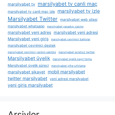
marsilyabet tv canli maç
marsilyabet tv
marsilyabet tv izle
marsilyabet tv canli maç izle
Marsilyabet Twitter
marsilyabet web sitesi
marsilyabet whatsapp
marsilyabet yasadışı casino
marsilyabet yeni adres
marsilyabet yeni adresi
Marsilyabet yeni giriş
marsilyabet çevrimiçi bahisler
marsilyabet çevrimiçi destek
marsilyabet çevrimiçi yardım sektörü
marsilyabet ücretsiz twitter
Marsilyabet üyelik
marsilyabet üyelik kayıt formu
Marsilyabet üyelik süreci
marsilyabet şifre sıfırlama
mobil marsilyabet
marsilyabet şikayet
twitter marsilyabet
yeni adresi marsilyabet
yeni giris marsilyabet
Arşivler