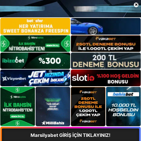
×
Marsilyabet GİRİŞ İÇİN TIKLAYINIZ!