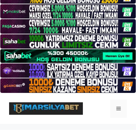
İçeriğe
atla
Menü