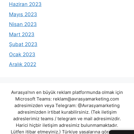
Haziran 2023
Mayıs 2023
Nisan 2023
Mart 2023
Şubat 2023
Ocak 2023
Aralık 2022
Avrasya'nın en büyük reklam platformunda olmak için
Microsoft Teams:
reklam@avrasyamarketing.com
adresimizden veya Telegram: @Avrasyamarketing
adresimizden irtibat kurabilirsiniz. (Tek iletişim
adreslerimiz teams / telegram ve mail adresimizdir.
Harici hiçbir iletişim adresimiz bulunmamaktadır.
Lütfen itibar etmeyiniz.) Türkiye yasalarına göre 7258