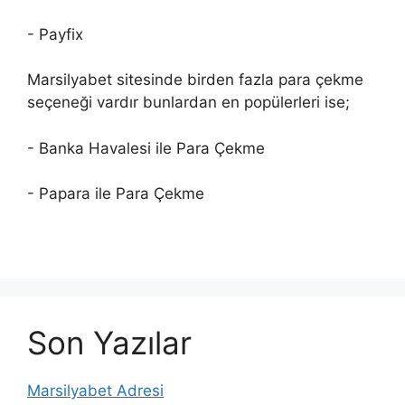
- Payfix
Marsilyabet sitesinde birden fazla para çekme
seçeneği vardır bunlardan en popülerleri ise;
- Banka Havalesi ile Para Çekme
- Papara ile Para Çekme
Son Yazılar
Marsilyabet Adresi