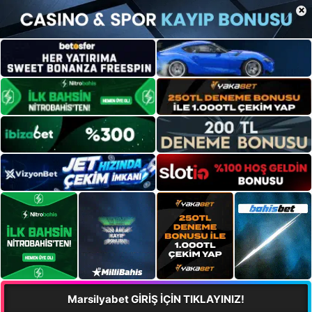
×
Marsilyabet GİRİŞ İÇİN TIKLAYINIZ!