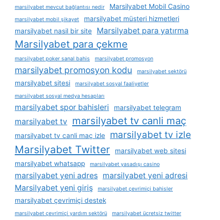
Marsilyabet Mobil Casino
marsilyabet mevcut bağlantısı nedir
marsilyabet müşteri hizmetleri
marsilyabet mobil şikayet
Marsilyabet para yatırma
marsilyabet nasil bir site
Marsilyabet para çekme
marsilyabet poker sanal bahis
marsilyabet promosyon
marsilyabet promosyon kodu
marsilyabet sektörü
marsilyabet sitesi
marsilyabet sosyal faaliyetler
marsilyabet sosyal medya hesapları
marsilyabet spor bahisleri
marsilyabet telegram
marsilyabet tv canli maç
marsilyabet tv
marsilyabet tv izle
marsilyabet tv canli maç izle
Marsilyabet Twitter
marsilyabet web sitesi
marsilyabet whatsapp
marsilyabet yasadışı casino
marsilyabet yeni adres
marsilyabet yeni adresi
Marsilyabet yeni giriş
marsilyabet çevrimiçi bahisler
marsilyabet çevrimiçi destek
marsilyabet çevrimiçi yardım sektörü
marsilyabet ücretsiz twitter