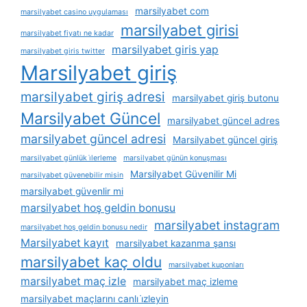
marsilyabet com
marsilyabet casino uygulaması
marsilyabet girisi
marsilyabet fiyatı ne kadar
marsilyabet giris yap
marsilyabet giris twitter
Marsilyabet giriş
marsilyabet giriş adresi
marsilyabet giriş butonu
Marsilyabet Güncel
marsilyabet güncel adres
marsilyabet güncel adresi
Marsilyabet güncel giriş
marsilyabet günlük i̇lerleme
marsilyabet günün konuşması
Marsilyabet Güvenilir Mi
marsilyabet güvenebilir misin
marsilyabet güvenlir mi
marsilyabet hoş geldin bonusu
marsilyabet instagram
marsilyabet hoş geldin bonusu nedir
Marsilyabet kayıt
marsilyabet kazanma şansı
marsilyabet kaç oldu
marsilyabet kuponları
marsilyabet maç izle
marsilyabet maç izleme
marsilyabet maçlarını canlı i̇zleyin