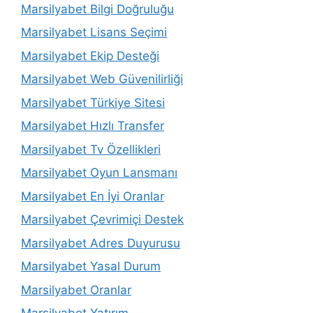
Marsilyabet Bilgi Doğruluğu
Marsilyabet Lisans Seçimi
Marsilyabet Ekip Desteği
Marsilyabet Web Güvenilirliği
Marsilyabet Türkiye Sitesi
Marsilyabet Hızlı Transfer
Marsilyabet Tv Özellikleri
Marsilyabet Oyun Lansmanı
Marsilyabet En İyi Oranlar
Marsilyabet Çevrimiçi Destek
Marsilyabet Adres Duyurusu
Marsilyabet Yasal Durum
Marsilyabet Oranlar