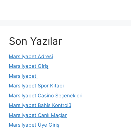
Son Yazılar
Marsilyabet Adresi
Marsilyabet Giriş
Marsilyabet
Marsilyabet Spor Kitabı
Marsilyabet Casino Seçenekleri
Marsilyabet Bahis Kontrolü
Marsilyabet Canlı Maçlar
Marsilyabet Üye Girişi