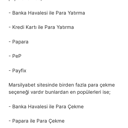
- Banka Havalesi ile Para Yatırma
- Kredi Kartı ile Para Yatırma
- Papara
- PeP
- Payfix
Marsilyabet sitesinde birden fazla para çekme
seçeneği vardır bunlardan en popülerleri ise;
- Banka Havalesi ile Para Çekme
- Papara ile Para Çekme