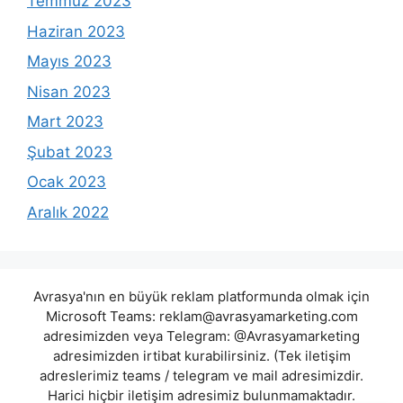
Temmuz 2023
Haziran 2023
Mayıs 2023
Nisan 2023
Mart 2023
Şubat 2023
Ocak 2023
Aralık 2022
Avrasya'nın en büyük reklam platformunda olmak için
Microsoft Teams:
reklam@avrasyamarketing.com
adresimizden veya Telegram: @Avrasyamarketing
adresimizden irtibat kurabilirsiniz. (Tek iletişim
adreslerimiz teams / telegram ve mail adresimizdir.
Harici hiçbir iletişim adresimiz bulunmamaktadır.