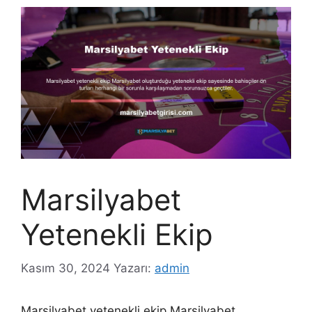
Marsilyabet
Yetenekli Ekip
Kasım 30, 2024
Yazarı:
admin
Marsilyabet yetenekli ekip Marsilyabet