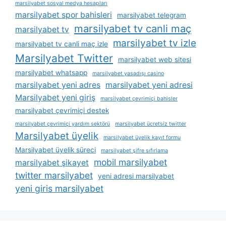
marsilyabet sosyal medya hesapları
marsilyabet spor bahisleri
marsilyabet telegram
marsilyabet tv canli maç
marsilyabet tv
marsilyabet tv izle
marsilyabet tv canli maç izle
Marsilyabet Twitter
marsilyabet web sitesi
marsilyabet whatsapp
marsilyabet yasadışı casino
marsilyabet yeni adres
marsilyabet yeni adresi
Marsilyabet yeni giriş
marsilyabet çevrimiçi bahisler
marsilyabet çevrimiçi destek
marsilyabet çevrimiçi yardım sektörü
marsilyabet ücretsiz twitter
Marsilyabet üyelik
marsilyabet üyelik kayıt formu
Marsilyabet üyelik süreci
marsilyabet şifre sıfırlama
mobil marsilyabet
marsilyabet şikayet
twitter marsilyabet
yeni adresi marsilyabet
yeni giris marsilyabet