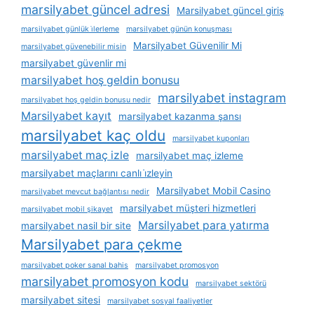
marsilyabet güncel adresi
Marsilyabet güncel giriş
marsilyabet günlük i̇lerleme
marsilyabet günün konuşması
Marsilyabet Güvenilir Mi
marsilyabet güvenebilir misin
marsilyabet güvenlir mi
marsilyabet hoş geldin bonusu
marsilyabet instagram
marsilyabet hoş geldin bonusu nedir
Marsilyabet kayıt
marsilyabet kazanma şansı
marsilyabet kaç oldu
marsilyabet kuponları
marsilyabet maç izle
marsilyabet maç izleme
marsilyabet maçlarını canlı i̇zleyin
Marsilyabet Mobil Casino
marsilyabet mevcut bağlantısı nedir
marsilyabet müşteri hizmetleri
marsilyabet mobil şikayet
Marsilyabet para yatırma
marsilyabet nasil bir site
Marsilyabet para çekme
marsilyabet poker sanal bahis
marsilyabet promosyon
marsilyabet promosyon kodu
marsilyabet sektörü
marsilyabet sitesi
marsilyabet sosyal faaliyetler