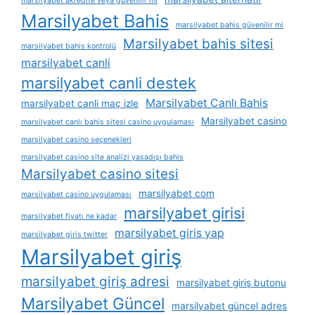
marsilyabet akredite veya güvenilir mi
Marsilyabet Bahis
marsilyabet bahis güvenilir mi
Marsilyabet bahis sitesi
marsilyabet bahis kontrolü
marsilyabet canli
marsilyabet canli destek
Marsilyabet Canlı Bahis
marsilyabet canli maç izle
Marsilyabet casino
marsilyabet canlı bahis sitesi casino uygulaması
marsilyabet casino seçenekleri
marsilyabet casino site analizi yasadışı bahis
Marsilyabet casino sitesi
marsilyabet com
marsilyabet casino uygulaması
marsilyabet girisi
marsilyabet fiyatı ne kadar
marsilyabet giris yap
marsilyabet giris twitter
Marsilyabet giriş
marsilyabet giriş adresi
marsilyabet giriş butonu
Marsilyabet Güncel
marsilyabet güncel adres