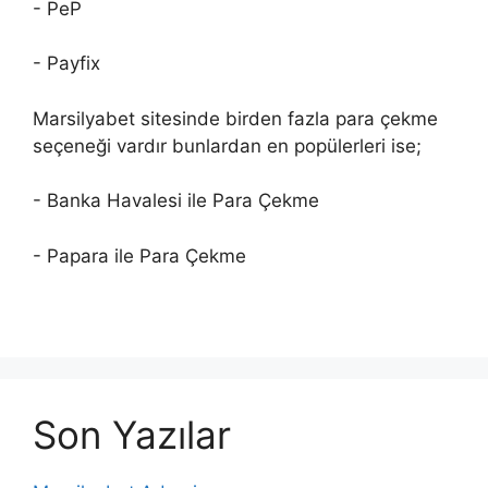
- PeP
- Payfix
Marsilyabet sitesinde birden fazla para çekme
seçeneği vardır bunlardan en popülerleri ise;
- Banka Havalesi ile Para Çekme
- Papara ile Para Çekme
Son Yazılar