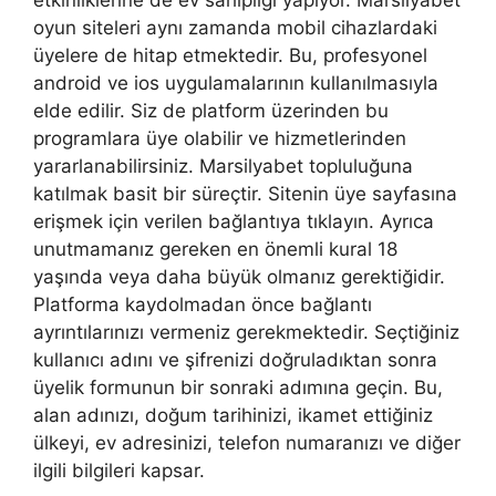
etkinliklerine de ev sahipliği yapıyor. Marsilyabet
oyun siteleri aynı zamanda mobil cihazlardaki
üyelere de hitap etmektedir. Bu, profesyonel
android ve ios uygulamalarının kullanılmasıyla
elde edilir. Siz de platform üzerinden bu
programlara üye olabilir ve hizmetlerinden
yararlanabilirsiniz. Marsilyabet topluluğuna
katılmak basit bir süreçtir. Sitenin üye sayfasına
erişmek için verilen bağlantıya tıklayın. Ayrıca
unutmamanız gereken en önemli kural 18
yaşında veya daha büyük olmanız gerektiğidir.
Platforma kaydolmadan önce bağlantı
ayrıntılarınızı vermeniz gerekmektedir. Seçtiğiniz
kullanıcı adını ve şifrenizi doğruladıktan sonra
üyelik formunun bir sonraki adımına geçin. Bu,
alan adınızı, doğum tarihinizi, ikamet ettiğiniz
ülkeyi, ev adresinizi, telefon numaranızı ve diğer
ilgili bilgileri kapsar.