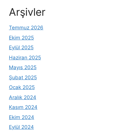
Arşivler
Temmuz 2026
Ekim 2025
Eylül 2025
Haziran 2025
Mayıs 2025
Şubat 2025
Ocak 2025
Aralık 2024
Kasım 2024
Ekim 2024
Eylül 2024