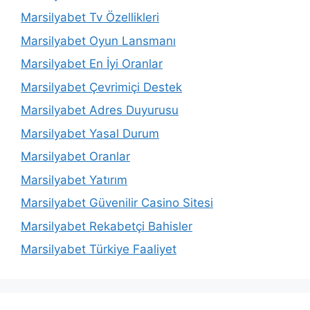
Marsilyabet Tv Özellikleri
Marsilyabet Oyun Lansmanı
Marsilyabet En İyi Oranlar
Marsilyabet Çevrimiçi Destek
Marsilyabet Adres Duyurusu
Marsilyabet Yasal Durum
Marsilyabet Oranlar
Marsilyabet Yatırım
Marsilyabet Güvenilir Casino Sitesi
Marsilyabet Rekabetçi Bahisler
Marsilyabet Türkiye Faaliyet